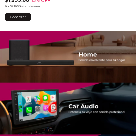
$1,299.00
13
% OFF
6
x
$216.50
sin intereses