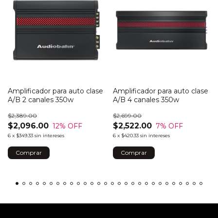
Amplificador para auto clase
Amplificador para auto clase
A/B 2 canales 350w
A/B 4 canales 350w
$2,389.00
$2,699.00
$2,096.00
$2,522.00
12
% OFF
7
% OFF
6
x
$349.33
sin intereses
6
x
$420.33
sin intereses