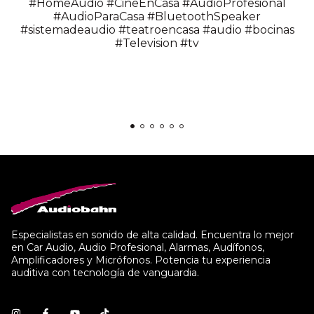
Dimensiones: 380x178x50.6mm
Especialistas en sonido de alta calidad. Encuentra lo mejor
en Car Audio, Audio Profesional, Alarmas, Audífonos,
Amplificadores y Micrófonos. Potencia tu experiencia
auditiva con tecnología de vanguardia.