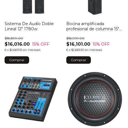
Sistema De Audio Doble
Bocina amplificada
Lineal 12" 1780w
profesional de columna 15"
2400w
$18,899.00
$18,999.00
$16,016.00
$16,101.00
15
% OFF
15
% OFF
6
x
$2,669.33
sin intereses
6
x
$2,683.50
sin intereses