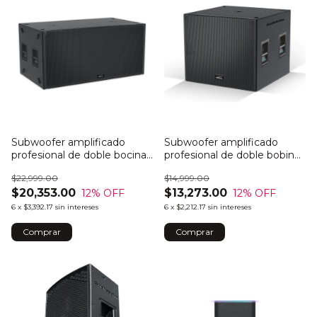
Subwoofer amplificado
Subwoofer amplificado
profesional de doble bocina
profesional de doble bobina
18" 6000w
18" 2400w
$22,999.00
$14,999.00
$20,353.00
$13,273.00
12
% OFF
12
% OFF
6
x
$3,392.17
sin intereses
6
x
$2,212.17
sin intereses