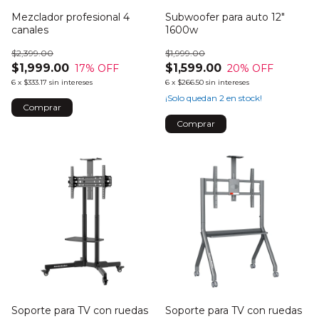
Mezclador profesional 4
Subwoofer para auto 12"
canales
1600w
$2,399.00
$1,999.00
$1,999.00
$1,599.00
17
% OFF
20
% OFF
6
x
$333.17
sin intereses
6
x
$266.50
sin intereses
¡Solo quedan
2
en stock!
Soporte para TV con ruedas
Soporte para TV con ruedas