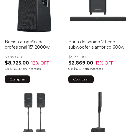
Bocina amplificada
Barra de sonido 2.1 con
profesional 15" 2000w
subwoofer alambrico 600w
$9,859.00
$3,299.00
$8,725.00
$2,869.00
12
% OFF
13
% OFF
6
x
$1,454.17
sin intereses
6
x
$478.17
sin intereses