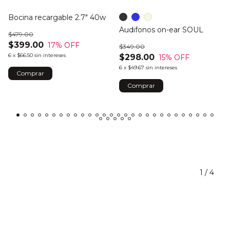
Bocina recargable 2.7" 40w
Audifonos on-ear SOUL
$479.00
$399.00
17
% OFF
$349.00
6
x
$66.50
sin intereses
$298.00
15
% OFF
6
x
$49.67
sin intereses
Comprar
1
/
4