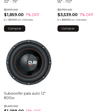
32" - 75"
55" - 110"
$1,999.00
$3,799.00
$1,859.00
$3,539.00
7
% OFF
7
% OFF
6
x
$309.83
sin intereses
6
x
$589.83
sin intereses
Subwoofer para auto 12"
800w
$1,499.00