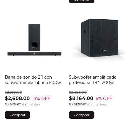
Barra de sonido 2.1 con
Subwoofer amplificado
subwoofer alambrico 500w
profesional 18" 1200w
$2,999.00
$8,654.00
$2,608.00
$8,164.00
13
% OFF
6
% OFF
6
x
$434.67
sin intereses
6
x
$1,360.67
sin intereses