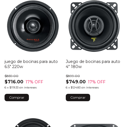
juego de bocinas para auto
Juego de bocinas para auto
6.5" 220w
4" 180w
$859.00
$899.00
$716.00
$749.00
17
% OFF
17
% OFF
6
x
$119.33
sin intereses
6
x
$124.83
sin intereses