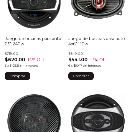
Juego de bocinas para auto
Juego de bocinas para auto
6.5" 240w
4x6" 110w
$719.00
$649.00
$620.00
$541.00
14
% OFF
17
% OFF
6
x
$103.33
sin intereses
6
x
$90.17
sin intereses