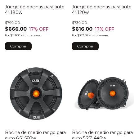
Juego de bocinas para auto
Juego de bocinas para auto
4" 180w
4" 120w
$799.00
$739.00
$666.00
$616.00
17
% OFF
17
% OFF
6
x
$111.00
sin intereses
6
x
$102.67
sin intereses
Bocina de medio rango para
Bocina de medio rango para
auto 6.5" 560w
auto 5.25" 440w