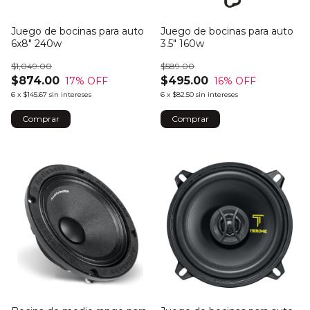
Juego de bocinas para auto
Juego de bocinas para auto
6x8" 240w
3.5" 160w
$1,049.00
$589.00
$874.00
$495.00
17
% OFF
16
% OFF
6
x
$145.67
sin intereses
6
x
$82.50
sin intereses