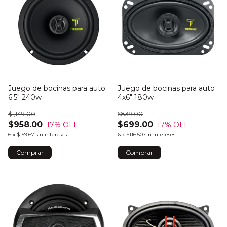
Juego de bocinas para auto
Juego de bocinas para auto
6.5" 240w
4x6" 180w
$1,149.00
$839.00
$958.00
$699.00
17
% OFF
17
% OFF
6
x
$159.67
sin intereses
6
x
$116.50
sin intereses