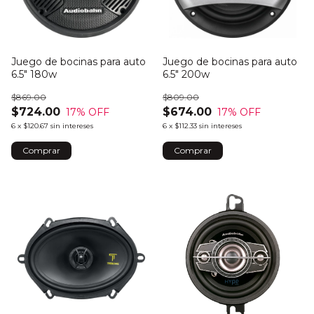
Juego de bocinas para auto
Juego de bocinas para auto
6.5" 180w
6.5" 200w
$869.00
$809.00
$724.00
$674.00
17
% OFF
17
% OFF
6
x
$120.67
sin intereses
6
x
$112.33
sin intereses