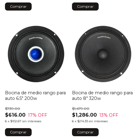
Bocina de medio rango para
Bocina de medio rango para
auto 6.5" 200w
auto 8" 320w
$739.00
$1,479.00
$616.00
$1,286.00
17
% OFF
13
% OFF
6
x
$102.67
sin intereses
6
x
$214.33
sin intereses