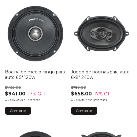
Bocina de medio rango para
Juego de bocinas para auto
auto 6.5" 120w
6x8" 240w
$1,129.00
$789.00
$941.00
$658.00
17
% OFF
17
% OFF
6
x
$156.83
sin intereses
6
x
$109.67
sin intereses