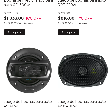
Bocina de medio rango para
Juego de bocinas para auto
auto 6.5" 300w
5.25" 220w
$1,229.00
$979.00
$1,033.00
$816.00
16
% OFF
17
% OFF
6
x
$172.17
sin intereses
6
x
$136.00
sin intereses
Juego de bocinas para auto
Juego de bocinas para auto
4" 160w
6x9" 400w