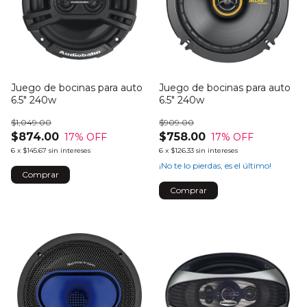
Juego de bocinas para auto
Juego de bocinas para auto
6.5" 240w
6.5" 240w
$1,049.00
$909.00
$874.00
$758.00
17
% OFF
17
% OFF
6
x
$145.67
sin intereses
6
x
$126.33
sin intereses
¡No te lo pierdas, es el último!