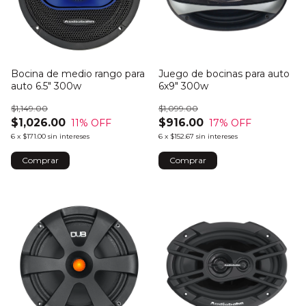
Bocina de medio rango para
Juego de bocinas para auto
auto 6.5" 300w
6x9" 300w
$1,149.00
$1,099.00
$1,026.00
$916.00
11
% OFF
17
% OFF
6
x
$171.00
sin intereses
6
x
$152.67
sin intereses