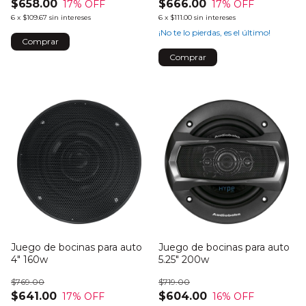
$658.00
$666.00
17
% OFF
17
% OFF
6
x
$109.67
sin intereses
6
x
$111.00
sin intereses
¡No te lo pierdas, es el último!
Juego de bocinas para auto
Juego de bocinas para auto
4" 160w
5.25" 200w
$769.00
$719.00
$641.00
$604.00
17
% OFF
16
% OFF