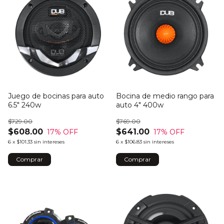
Juego de bocinas para auto
Bocina de medio rango para
6.5" 240w
auto 4" 400w
$729.00
$769.00
$608.00
$641.00
17
% OFF
17
% OFF
6
x
$101.33
sin intereses
6
x
$106.83
sin intereses