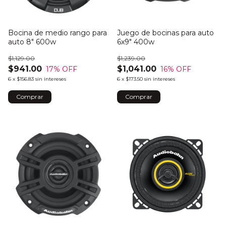
Bocina de medio rango para
Juego de bocinas para auto
auto 8" 600w
6x9" 400w
$1,129.00
$1,239.00
$941.00
$1,041.00
17
% OFF
16
% OFF
6
x
$156.83
sin intereses
6
x
$173.50
sin intereses