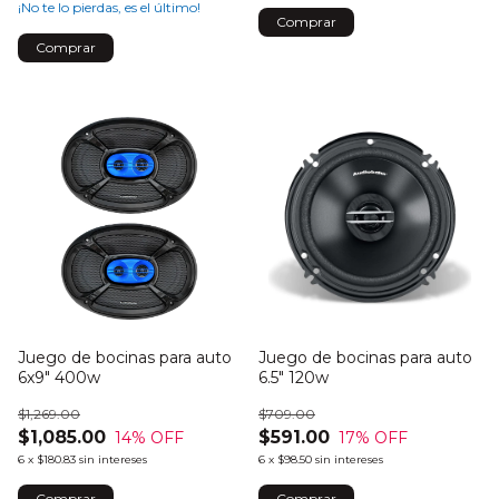
¡No te lo pierdas, es el último!
Juego de bocinas para auto
Juego de bocinas para auto
6x9" 400w
6.5" 120w
$1,269.00
$709.00
$1,085.00
$591.00
14
% OFF
17
% OFF
6
x
$180.83
sin intereses
6
x
$98.50
sin intereses