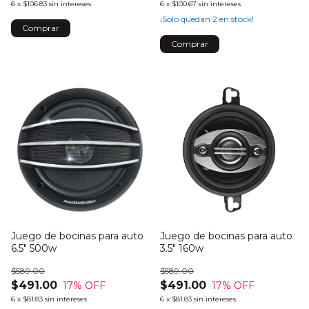
6
x
$106.83
sin intereses
6
x
$100.67
sin intereses
¡Solo quedan
2
en stock!
Juego de bocinas para auto
Juego de bocinas para auto
6.5" 500w
3.5" 160w
$589.00
$589.00
$491.00
$491.00
17
% OFF
17
% OFF
6
x
$81.83
sin intereses
6
x
$81.83
sin intereses