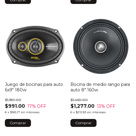
Juego de bocinas para auto
Bocina de medio rango para
6x9" 180w
auto 8" 160w
$1,189.00
$1,469.00
$991.00
$1,277.00
17
% OFF
13
% OFF
6
x
$165.17
sin intereses
6
x
$212.83
sin intereses