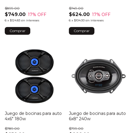
$899.00
$749.00
$749.00
$624.00
17
% OFF
17
% OFF
6
x
$124.83
sin intereses
6
x
$104.00
sin intereses
Juego de bocinas para auto
Juego de bocinas para auto
4x6" 180w
6x8" 240w
$789.00
$799.00