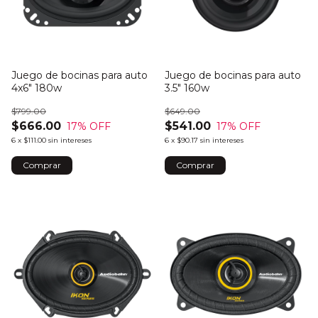
Juego de bocinas para auto
Juego de bocinas para auto
4x6" 180w
3.5" 160w
$799.00
$649.00
$666.00
$541.00
17
% OFF
17
% OFF
6
x
$111.00
sin intereses
6
x
$90.17
sin intereses