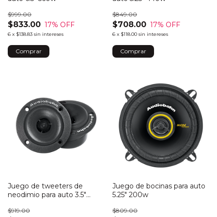
$999.00
$849.00
$833.00
$708.00
17
% OFF
17
% OFF
6
x
$138.83
sin intereses
6
x
$118.00
sin intereses
Juego de tweeters de
Juego de bocinas para auto
neodimio para auto 3.5"
5.25" 200w
200w
$919.00
$809.00