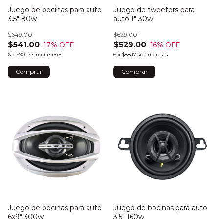
Juego de bocinas para auto
Juego de tweeters para
3.5" 80w
auto 1" 30w
$649.00
$629.00
$541.00
$529.00
17
% OFF
16
% OFF
6
x
$90.17
sin intereses
6
x
$88.17
sin intereses
Juego de bocinas para auto
Juego de bocinas para auto
6x9" 300w
3.5" 160w