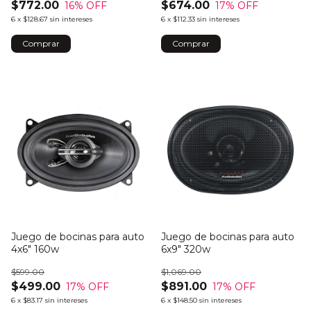
$772.00
$674.00
16
% OFF
17
% OFF
6
x
$128.67
sin intereses
6
x
$112.33
sin intereses
Juego de bocinas para auto
Juego de bocinas para auto
4x6" 160w
6x9" 320w
$599.00
$1,069.00
$499.00
$891.00
17
% OFF
17
% OFF
6
x
$83.17
sin intereses
6
x
$148.50
sin intereses