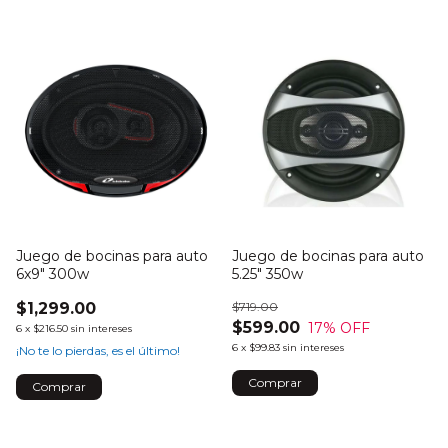
Juego de bocinas para auto
Juego de bocinas para auto
6x9" 300w
5.25" 350w
$1,299.00
$719.00
$599.00
17
% OFF
6
x
$216.50
sin intereses
6
x
$99.83
sin intereses
¡No te lo pierdas, es el último!