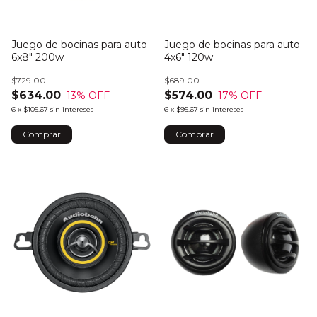
Juego de bocinas para auto
Juego de bocinas para auto
6x8" 200w
4x6" 120w
$729.00
$689.00
$634.00
$574.00
13
% OFF
17
% OFF
6
x
$105.67
sin intereses
6
x
$95.67
sin intereses