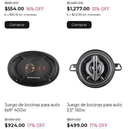
$659.00
$1,469.00
$554.00
$1,277.00
16
% OFF
13
% OFF
6
x
$92.33
sin intereses
6
x
$212.83
sin intereses
Juego de bocinas para auto
Juego de bocinas para auto
6x9" 400w
3.5" 160w
$1,109.00
$599.00
$924.00
$499.00
17
% OFF
17
% OFF