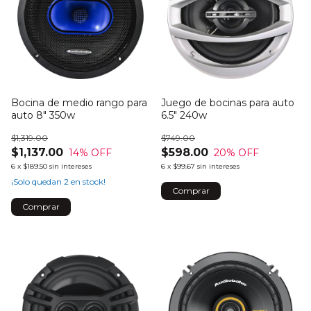
Bocina de medio rango para
Juego de bocinas para auto
auto 8" 350w
6.5" 240w
$1,319.00
$749.00
$1,137.00
$598.00
14
% OFF
20
% OFF
6
x
$189.50
sin intereses
6
x
$99.67
sin intereses
¡Solo quedan
2
en stock!