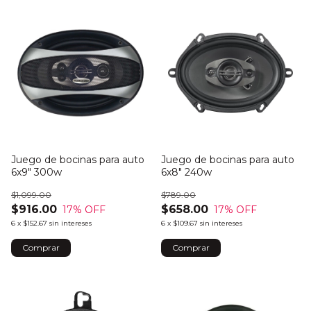
Juego de bocinas para auto
Juego de bocinas para auto
6x9" 300w
6x8" 240w
$1,099.00
$789.00
$916.00
$658.00
17
% OFF
17
% OFF
6
x
$152.67
sin intereses
6
x
$109.67
sin intereses