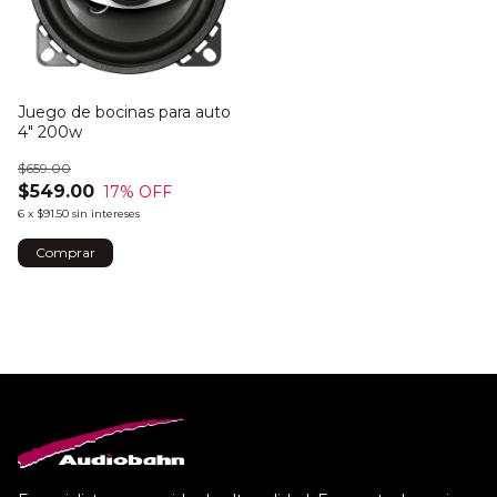
Juego de bocinas para auto
4" 200w
$659.00
$549.00
17
% OFF
6
x
$91.50
sin intereses