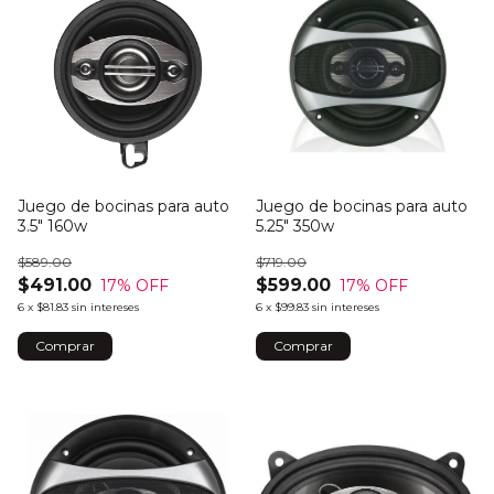
Juego de bocinas para auto
Juego de bocinas para auto
3.5" 160w
5.25" 350w
$589.00
$719.00
$491.00
$599.00
17
% OFF
17
% OFF
6
x
$81.83
sin intereses
6
x
$99.83
sin intereses