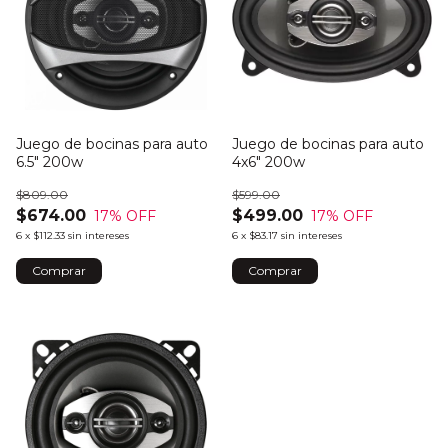
Juego de bocinas para auto
Juego de bocinas para auto
6.5" 200w
4x6" 200w
$809.00
$599.00
$674.00
$499.00
17
% OFF
17
% OFF
6
x
$112.33
sin intereses
6
x
$83.17
sin intereses