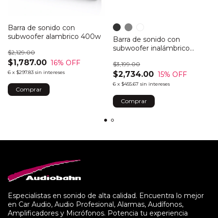
Barra de sonido con
subwoofer alambrico 400w
Barra de sonido con
subwoofer inalámbrico
$2,129.00
500w
$1,787.00
16
% OFF
$3,199.00
6
x
$297.83
sin intereses
$2,734.00
15
% OFF
6
x
$455.67
sin intereses
Comprar
Especialistas en sonido de alta calidad. Encuentra lo mejor
en Car Audio, Audio Profesional, Alarmas, Audífonos,
Amplificadores y Micrófonos. Potencia tu experiencia