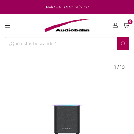
ENVÍOS A TODO MÉXICO.
0
1
/
10