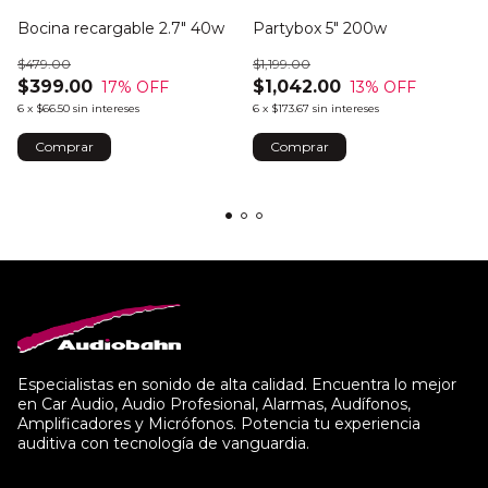
Bocina recargable 2.7" 40w
Partybox 5" 200w
$479.00
$1,199.00
$399.00
$1,042.00
17
% OFF
13
% OFF
6
x
$66.50
sin intereses
6
x
$173.67
sin intereses
Especialistas en sonido de alta calidad. Encuentra lo mejor
en Car Audio, Audio Profesional, Alarmas, Audífonos,
Amplificadores y Micrófonos. Potencia tu experiencia
auditiva con tecnología de vanguardia.