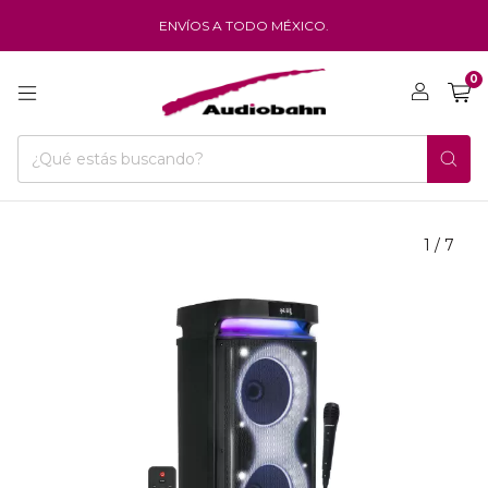
ENVÍOS A TODO MÉXICO.
0
1
/
7