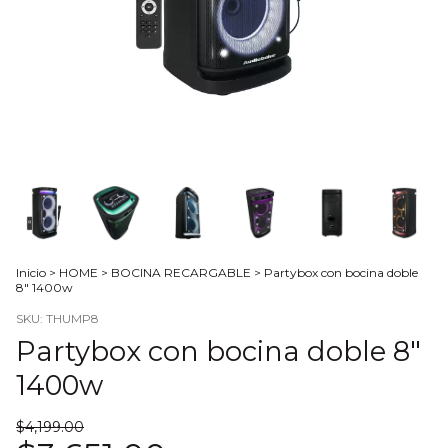
Inicio
>
HOME
>
BOCINA RECARGABLE
>
Partybox con bocina doble
8" 1400w
SKU:
THUMP8
Partybox con bocina doble 8"
1400w
$4,199.00